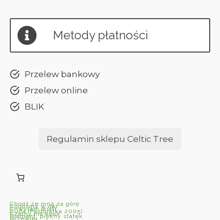
Metody płatności
Przelew bankowy
Przelew online
BLIK
Regulamin sklepu Celtic Tree
Chodź ze mną za górę
Chodźmy w dal
Chwytam wiatr
Cuda (Pastorałka 2005)
Czarny ma kolor
Diament, piękny statek
Drzewiej