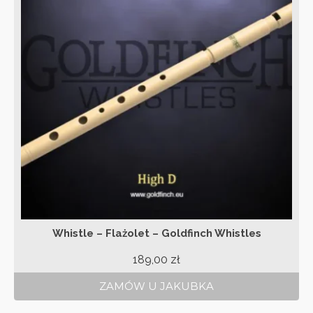
Whistle – Flażolet – Goldfinch Whistles
189,00
zł
ZAMÓW U JAKUBKA