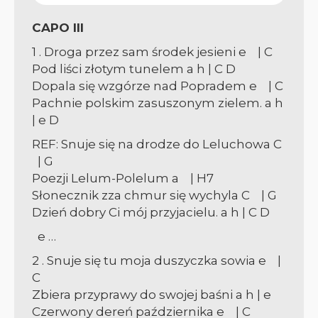
CAPO III
1 . Droga przez sam środek jesieni
e | C
Pod liści złotym tunelem
a h | C D
Dopala się wzgórze nad Popradem
e | C
Pachnie polskim zasuszonym zielem.
a h
| e D
REF: Snuje się na drodze do Leluchowa
C
| G
Poezji Lelum-Polelum
a | H7
Słonecznik zza chmur się wychyla
C | G
Dzień dobry Ci mój przyjacielu.
a h | C D
e …
2 . Snuje się tu moja duszyczka sowia
e |
C
Zbiera przyprawy do swojej baśni
a h | e
Czerwony dereń października
e | C