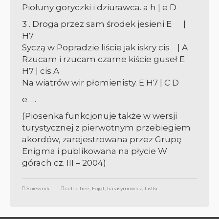
Piołuny goryczki i dziurawca.
a h | e D
3 . Droga przez sam środek jesieni
E |
H7
Syczą w Popradzie liście jak iskry
cis | A
Rzucam i rzucam czarne kiście guseł
E
H7 | cis A
Na wiatrów wir płomienisty.
E H7 | C D
e ….
(Piosenka funkcjonuje także w wersji
turystycznej z pierwotnym przebiegiem
akordów, zarejestrowana przez Grupę
Enigma i publikowana na płycie W
górach cz. III – 2004)
Śpiewnik
celtic tree
,
Fojgt
,
harasymowicz
,
Listki