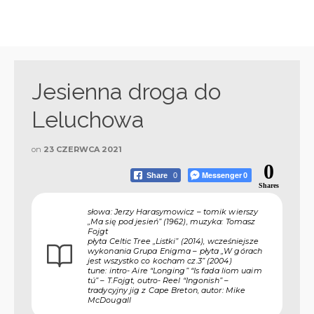
Jesienna droga do
Leluchowa
on
23 CZERWCA 2021
0
Messenger
Share
0
0
Shares
słowa: Jerzy Harasymowicz – tomik wierszy
„Ma się pod jesień” (1962), muzyka: Tomasz
Fojgt
płyta Celtic Tree „Listki” (2014), wcześniejsze
wykonania Grupa Enigma – płyta „W górach
jest wszystko co kocham cz.3” (2004)
tune: intro- Aire “Longing” “Is fada liom uaim
tú” – T.Fojgt, outro- Reel “Ingonish” –
tradycyjny jig z Cape Breton, autor: Mike
McDougall