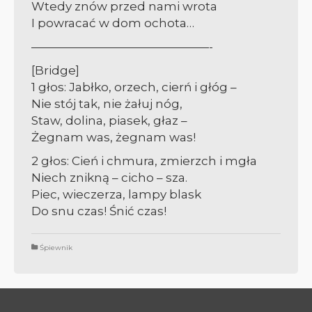
Wtedy znów przed nami wrota
I powracać w dom ochota…
———————————————-
[Bridge]
1 głos: Jabłko, orzech, cierń i głóg –
Nie stój tak, nie żałuj nóg,
Staw, dolina, piasek, głaz –
Żegnam was, żegnam was!
2 głos: Cień i chmura, zmierzch i mgła
Niech znikną – cicho – sza.
Piec, wieczerza, lampy blask
Do snu czas! Śnić czas!
Śpiewnik