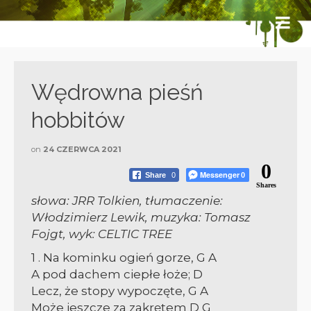
Wędrowna pieśń
hobbitów
on
24 CZERWCA 2021
0
Messenger
Share
0
0
Shares
słowa: JRR Tolkien, tłumaczenie:
Włodzimierz Lewik, muzyka: Tomasz
Fojgt, wyk: CELTIC TREE
1 . Na kominku ogień gorze, G A
A pod dachem ciepłe łoże; D
Lecz, że stopy wypoczęte, G A
Może jeszcze za zakrętem D G