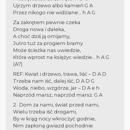
Ujrzym drzewo albo kamień G A
Przez nikogo nie widziane… h A G
Za zakrętem pewnie czeka
Droga nowa i daleka,
A choć dziś ją omijamy,
Jutro tuż za progiem bramy
Może ścieżka nas uwiedzie,
Która wprost na księżyc wiedzie… h A G
(A7)
REF: Kwiat i drzewo, trawa, liść – D A D
Trzeba nam iść, dalej iść, D A D G
Woda, niebo, wzgórze, jar – D A e h
Naprzód marsz, naprzód marsz. G A
2 . Dom za nami, świat przed nami,
Wielu trzeba iść drogami,
By w krąg nocy wkroczyć godnie,
Nim zapłoną gwiazd pochodnie.