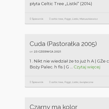
płyta Celtic Tree „Listki” (2014)
Śpiewnik
celtic tree
,
Fojgt
,
Listki
,
Matuszkiewicz
Cuda (Pastorałka 2005)
on
23 CZERWCA 2021
1 . Nikt nie wiedział że to już h A | GŻ
Boży Palec. h fis | G …
Czytaj więcej
Śpiewnik
celtic tree
,
Fojgt
,
Listki
,
świąteczne
Czarny ma kolor