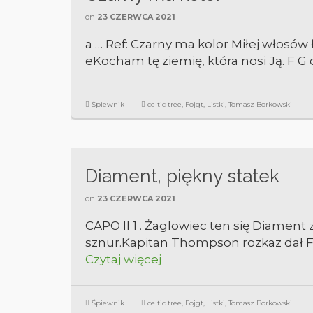
on
23 CZERWCA 2021
a … Ref: Czarny ma kolor Miłej włosów ł
eKocham tę ziemię, która nosi Ją. F G
Śpiewnik
celtic tree
,
Fojgt
,
Listki
,
Tomasz Borkowski
Diament, piękny statek
on
23 CZERWCA 2021
CAPO II 1 . Żaglowiec ten się Diament
sznur.Kapitan Thompson rozkaz dał FW
Czytaj więcej
Śpiewnik
celtic tree
,
Fojgt
,
Listki
,
Tomasz Borkowski