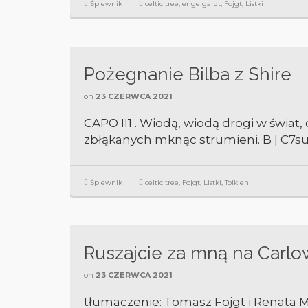
Śpiewnik
celtic tree
,
engelgardt
,
Fojgt
,
Listki
Pożegnanie Bilba z Shire
on
23 CZERWCA 2021
CAPO II1 . Wiodą, wiodą drogi w świat
zbłąkanych mknąc strumieni. B | C7sus
Śpiewnik
celtic tree
,
Fojgt
,
Listki
,
Tolkien
Ruszajcie za mną na Carlo
on
23 CZERWCA 2021
tłumaczenie: Tomasz Fojgt i Renata M