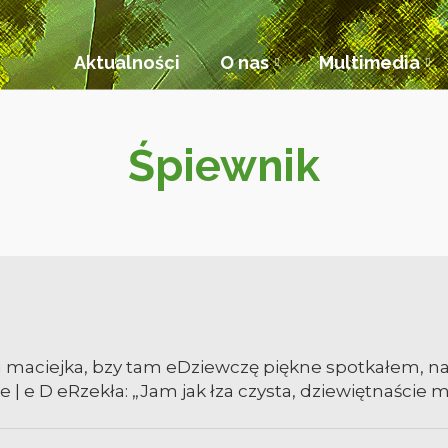
Aktualności
O nas
Multimedia
Śpiewnik
maciejka, bzy tam eDziewczę piękne spotkałem, na
 | e D eRzekła: „Jam jak łza czysta, dziewiętnaście m