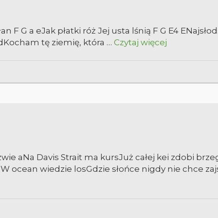
an F G a eJak płatki róż Jej usta lśnią F G E4 ENajsło
 dKocham tę ziemię, która …
Czytaj więcej
 zwie aNa Davis Strait ma kursJuż całej kei zdobi b
 ocean wiedzie losGdzie słońce nigdy nie chce zajś