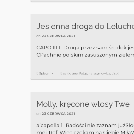
Jesienna droga do Leluc
on
23 CZERWCA 2021
CAPO III 1 . Droga przez sam środek j
CPachnie polskim zasuszonym zielem. 
Śpiewnik
celtic tree
,
Fojgt
,
harasymowicz
,
Listki
Molly, kręcone włosy Twe
on
23 CZERWCA 2021
a’capella 1 . Radości nie zaznam jużS
mej. Ref. Więc czekam na Ciebie Miła