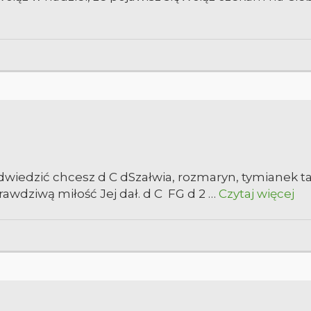
odwiedzić chcesz d C dSzałwia, rozmaryn, tymianek 
wdziwą miłość Jej dał. d C FG d 2 …
Czytaj więcej