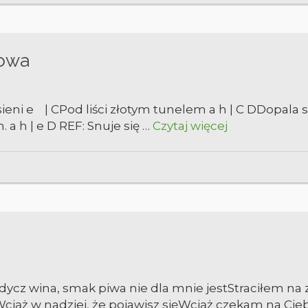
howa
esieni e | CPod liści złotym tunelem a h | C DDopal
a h | e D REF: Snuje się …
Czytaj więcej
łodycz wina, smak piwa nie dla mnie jestStraciłem na
Wciąż w nadziei, że pojawisz sięWciąż czekam na Cie