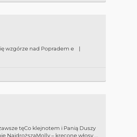
a się wzgórze nad Popradem e |
 zawsze tęCo klejnotem i Panią Duszy
bie NajdroższaMolly – kręcone włosy …