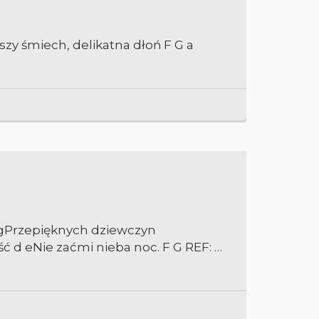
dszy śmiech, delikatna dłoń F G a
rzegPrzepięknych dziewczyn
ć d eNie zaćmi nieba noc. F G REF: …