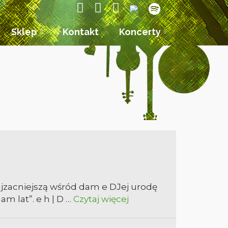
Sklep
Kontakt
Koncerty
jzacniejszą wśród dam e DJej urodę
am lat”. e h | D …
Czytaj więcej