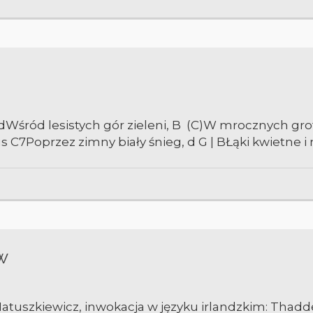
, dWśród lesistych gór zieleni, B (C)W mrocznych gr
 C7Poprzez zimny biały śnieg, d G | BŁąki kwietne i 
w
atuszkiewicz, inwokacja w języku irlandzkim: Thad