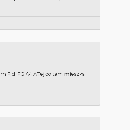
tam F d FG A4 ATej co tam mieszka