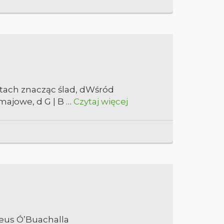
otach znacząc ślad, dWśród
majowe, d G | B …
Czytaj więcej
deus Ó’Buachalla