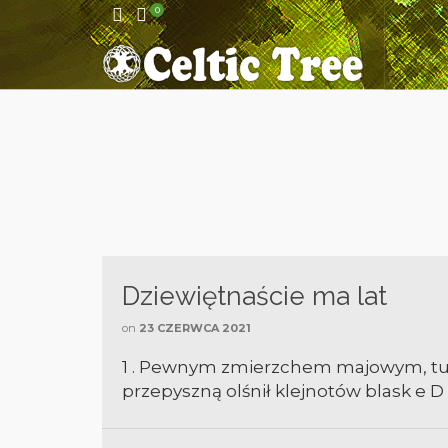
0
Dziewiętnaście ma lat
on
23 CZERWCA 2021
1 . Pewnym zmierzchem majowym, tu 
przepyszną olśnił klejnotów blask e D e