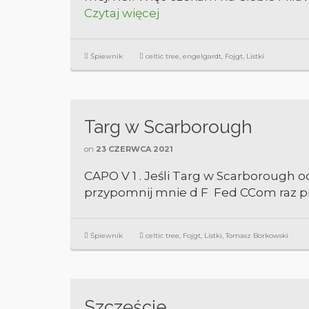
Czytaj więcej
Śpiewnik
celtic tree
,
engelgardt
,
Fojgt
,
Listki
Targ w Scarborough
on
23 CZERWCA 2021
CAPO V 1 . Jeśli Targ w Scarborough 
przypomnij mnie d F Fed CCom raz pra
Śpiewnik
celtic tree
,
Fojgt
,
Listki
,
Tomasz Borkowski
Szczęście