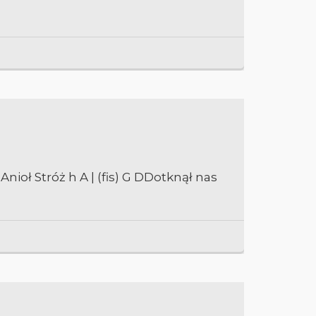
 Anioł Stróż h A | (fis) G DDotknął nas